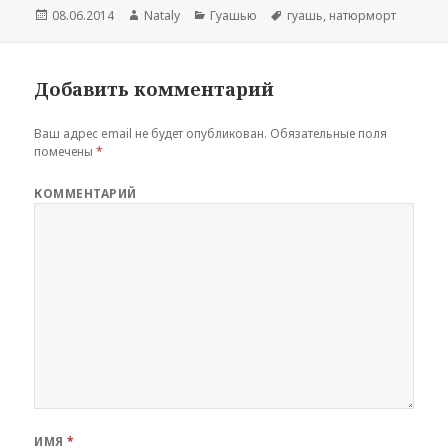
Опубликовано
08.06.2014
Автор
Nataly
Рубрики
Гуашью
Метки
гуашь
,
натюрморт
Добавить комментарий
Ваш адрес email не будет опубликован.
Обязательные поля
помечены
*
КОММЕНТАРИЙ
ИМЯ
*