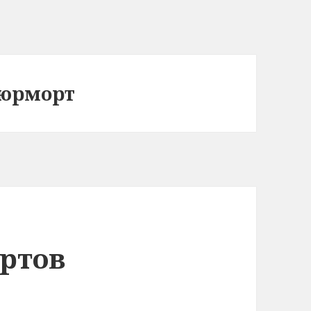
тюрморт
ртов