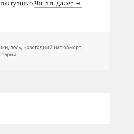
етов гуашью
Читать далее
Этюды натюрморто
шки
,
лось
,
новогодний натюрморт
,
нтарий
к записи Этюды натюрмортов