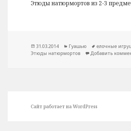
Этюды натюрмортов из 2-3 предм
Опубликовано
31.03.2014
Рубрики
Гуашью
Метки
елочные игру
Этюды натюрмортов
Добавить комме
Сайт работает на WordPress