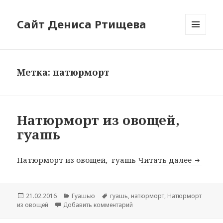
Сайт Дениса Ртищева
МЕНЮ
И
ВИДЖЕТЫ
Метка: натюрморт
Натюрморт из овощей,
гуашь
Натюрморт из овощей, гуашь
Читать далее
Натюрм
Опубликовано
21.02.2016
Рубрики
Гуашью
Метки
гуашь
,
натюрморт
,
Натюрморт
из овощей
Добавить комментарий
к записи Натюрморт из овоще