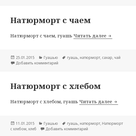
Натюрморт с чаем
Натюрморт с чаем, гуашь
Читать далее
Натюрморт 
Опубликовано
25.01.2015
Рубрики
Гуашью
Метки
гуашь
,
натюрморт
,
сахар
,
чай
Добавить комментарий
к записи Натюрморт с чаем
Натюрморт с хлебом
Натюрморт с хлебом, гуашь
Читать далее
Натюрмор
Опубликовано
11.01.2015
Рубрики
Гуашью
Метки
гуашь
,
натюрморт
,
Натюрморт
с хлебом
,
хлеб
Добавить комментарий
к записи Натюрморт с хле