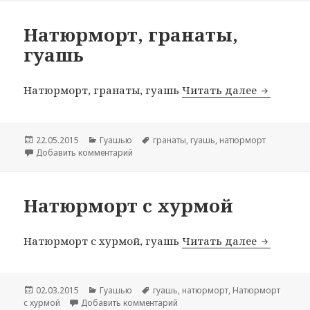
Натюрморт, гранаты,
гуашь
Натюрморт, гранаты, гуашь
Читать далее
Натюрмор
Опубликовано
22.05.2015
Рубрики
Гуашью
Метки
гранаты
,
гуашь
,
натюрморт
Добавить комментарий
к записи Натюрморт, гранаты, гуашь
Натюрморт с хурмой
Натюрморт с хурмой, гуашь
Читать далее
Натюрмо
Опубликовано
02.03.2015
Рубрики
Гуашью
Метки
гуашь
,
натюрморт
,
Натюрморт
с хурмой
Добавить комментарий
к записи Натюрморт с хурмой