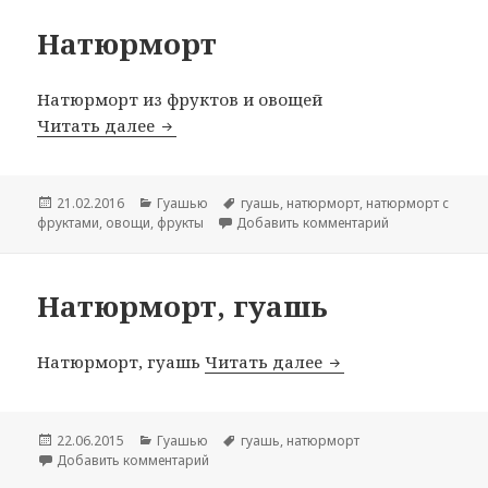
Натюрморт
Натюрморт из фруктов и овощей
Читать далее
Натюрморт
Опубликовано
21.02.2016
Рубрики
Гуашью
Метки
гуашь
,
натюрморт
,
натюрморт с
фруктами
,
овощи
,
фрукты
Добавить комментарий
к записи Натю
Натюрморт, гуашь
Натюрморт, гуашь
Читать далее
Натюрморт, гуаш
Опубликовано
22.06.2015
Рубрики
Гуашью
Метки
гуашь
,
натюрморт
Добавить комментарий
к записи Натюрморт, гуашь