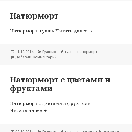
Натюрморт
Натюрморт, гуашь
Читать далее
Натюрморт
Опубликовано
11.12.2014
Рубрики
Гуашью
Метки
гуашь
,
натюрморт
Добавить комментарий
к записи Натюрморт
Натюрморт с цветами и
фруктами
Натюрморт с цветами и фруктами
Читать далее
Натюрморт с цветами и фруктами
Опубликовано
09.10.2014
Рубрики
Гуашью
Метки
гуашь
,
натюрморт
,
Натюрморт